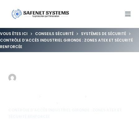
VOUS ÊTES ICI
CONSEILS SÉCURITÉ
SYSTÈMES DE SÉCURITÉ
CONTRÔLE D’ACCÈS INDUSTRIEL GIRONDE : ZONES ATEX ET SÉCURITÉ
RENFORCÉE
Contrôle d’accès industriel Gironde : zones ATEX et sécurité
renforcée
ALARMEEXPERT
09/02/2026
22/06/2026
SYSTÈMES DE SÉCURITÉ
VOUS ÊTES ICI
CONSEILS SÉCURITÉ
SYSTÈMES DE SÉCURITÉ
CONTRÔLE D’ACCÈS INDUSTRIEL GIRONDE : ZONES ATEX ET
SÉCURITÉ RENFORCÉE