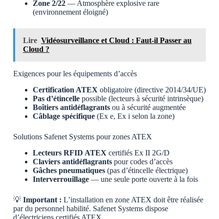
Zone 2/22
— Atmosphère explosive rare
(environnement éloigné)
Lire
Vidéosurveillance et Cloud : Faut-il Passer au
Cloud ?
Exigences pour les équipements d’accès
Certification ATEX
obligatoire (directive 2014/34/UE)
Pas d’étincelle
possible (lecteurs à sécurité intrinsèque)
Boîtiers antidéflagrants
ou à sécurité augmentée
Câblage spécifique
(Ex e, Ex i selon la zone)
Solutions Safenet Systems pour zones ATEX
Lecteurs RFID ATEX
certifiés Ex II 2G/D
Claviers antidéflagrants
pour codes d’accès
Gâches pneumatiques
(pas d’étincelle électrique)
Interverrouillage
— une seule porte ouverte à la fois
💡
Important :
L’installation en zone ATEX doit être réalisée
par du personnel habilité. Safenet Systems dispose
d’électriciens certifiés ATEX.