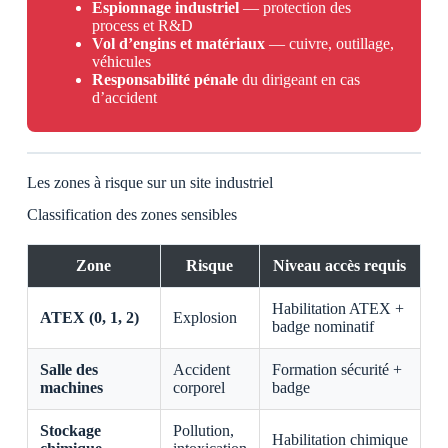
Espionnage industriel
— protection des
process et R&D
Vol d’engins et matériaux
— cuivre, outillage,
véhicules
Responsabilité pénale
du dirigeant en cas
d’accident
Les zones à risque sur un site industriel
Classification des zones sensibles
Zone
Risque
Niveau accès requis
Habilitation ATEX +
ATEX (0, 1, 2)
Explosion
badge nominatif
Salle des
Accident
Formation sécurité +
machines
corporel
badge
Stockage
Pollution,
Habilitation chimique