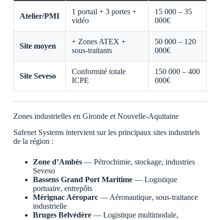
1 portail + 3 portes +
15 000 – 35
Atelier/PMI
vidéo
000€
+ Zones ATEX +
50 000 – 120
Site moyen
sous-traitants
000€
Conformité totale
150 000 – 400
Site Seveso
ICPE
000€
Zones industrielles en Gironde et Nouvelle-Aquitaine
Safenet Systems intervient sur les principaux sites industriels
de la région :
Zone d’Ambès
— Pétrochimie, stockage, industries
Seveso
Bassens Grand Port Maritime
— Logistique
portuaire, entrepôts
Mérignac Aéroparc
— Aéronautique, sous-traitance
industrielle
Bruges Belvédère
— Logistique multimodale,