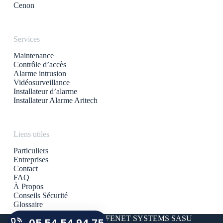
Cenon
Services
Maintenance
Contrôle d’accès
Alarme intrusion
Vidéosurveillance
Installateur d’alarme
Installateur Alarme Aritech
Liens utiles
Particuliers
Entreprises
Contact
FAQ
À Propos
Conseils Sécurité
Glossaire
Copyright © 2026 - SAFENET SYSTEMS SASU
05 54 54 94 75